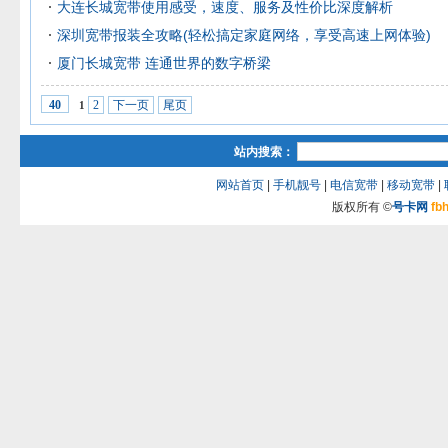
大连长城宽带使用感受，速度、服务及性价比深度解析
深圳宽带报装全攻略(轻松搞定家庭网络，享受高速上网体验)
厦门长城宽带 连通世界的数字桥梁
2
下一页
尾页
40
1
站内搜索：
网站首页
|
手机靓号
|
电信宽带
|
移动宽带
|
版权所有 ©
号卡网
fb