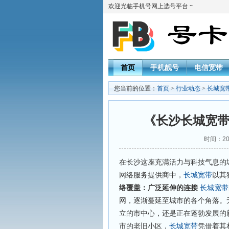
欢迎光临手机号网上选号平台 ~
首页
手机靓号
电信宽带
您当前的位置：
首页
>
行业动态
>
长城宽
《长沙长城宽
时间：202
在长沙这座充满活力与科技气息的
网络服务提供商中，
长城宽带
以其
络覆盖：广泛延伸的连接
长城宽带
网，逐渐蔓延至城市的各个角落。
立的市中心，还是正在蓬勃发展的
市的老旧小区，
长城宽带
凭借着其