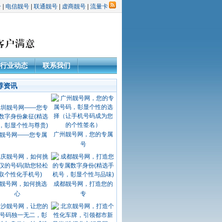
号
|
电信靓号
|
联通靓号
|
虚商靓号
|
流量卡
行业动态
联系我们
荐资讯
广州靓号网，您的专属
靓号网——您专属
号
靓号网，如何挑选
成都靓号网，打造您的
心
专